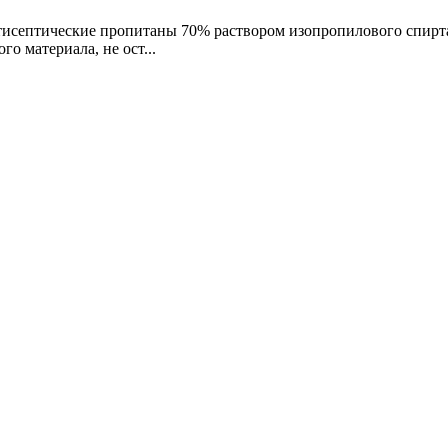
тисептические пропитаны 70% раствором изопропилового спир
 материала, не ост...