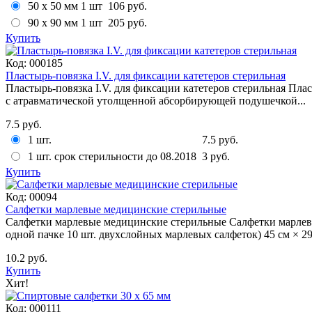
50 x 50 мм 1 шт
106 руб.
90 x 90 мм 1 шт
205 руб.
Купить
Код:
000185
Пластырь-повязка I.V. для фиксации катетеров стерильная
Пластырь-повязка I.V. для фиксации катетеров стерильная Плас
с атравматической утолщенной абсорбирующей подушечкой...
7.5 руб.
1 шт.
7.5 руб.
1 шт. срок стерильности до 08.2018
3 руб.
Купить
Код:
00094
Салфетки марлевые медицинские стерильные
Cалфетки марлевые медицинские стерильные Cалфетки марлевы
одной пачке 10 шт. двухслойных марлевых салфеток) 45 см × 29 
10.2 руб.
Купить
Хит!
Код:
000111