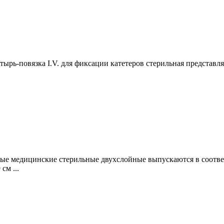
тырь-повязка I.V. для фиксации катетеров стерильная представл
е медицинские стерильные двухслойные выпускаются в соответс
см ...